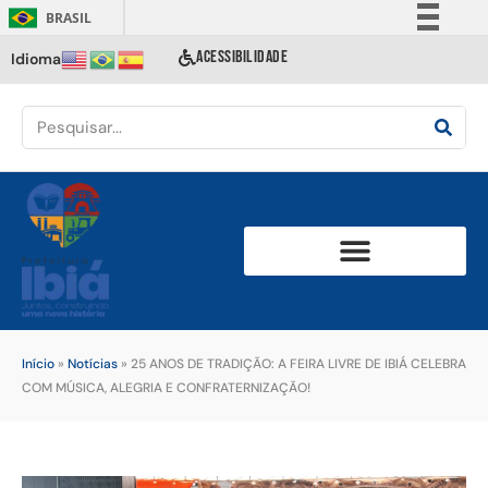
BRASIL
Simplifique!
ACESSIBILIDADE
Idioma
Comunica BR
Participe
Acesso à informação
Legislação
Canais
Início
»
Notícias
»
25 ANOS DE TRADIÇÃO: A FEIRA LIVRE DE IBIÁ CELEBRA
COM MÚSICA, ALEGRIA E CONFRATERNIZAÇÃO!