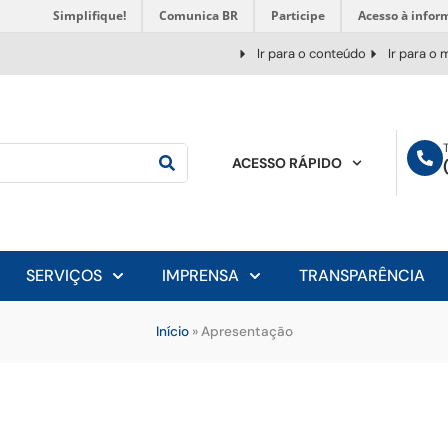
Simplifique!
Comunica BR
Participe
Acesso à infor
Ir para o conteúdo
Ir para o
ACESSO RÁPIDO
SERVIÇOS
IMPRENSA
TRANSPARÊNCIA
Início
»
Apresentação