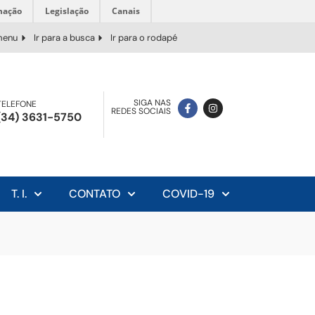
mação
Legislação
Canais
 menu
Ir para a busca
Ir para o rodapé
SIGA NAS
TELEFONE
REDES SOCIAIS
(34) 3631-5750
T. I.
CONTATO
COVID-19