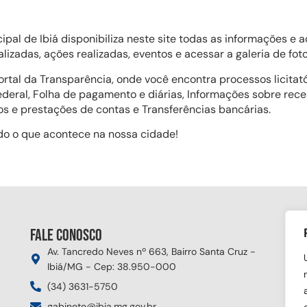
icipal de Ibiá disponibiliza neste site todas as informações 
izadas, ações realizadas, eventos e acessar a galeria de fot
ortal da Transparência, onde você encontra processos licita
Federal, Folha de pagamento e diárias, Informações sobre rec
os e prestações de contas e Transferências bancárias.
do o que acontece na nossa cidade!
Fale conosco
Si
Av. Tancredo Neves nº 663, Bairro Santa Cruz -
Ibiá/MG - Cep: 38.950-000
(34) 3631-5750
gabinete@ibia.mg.gov.br