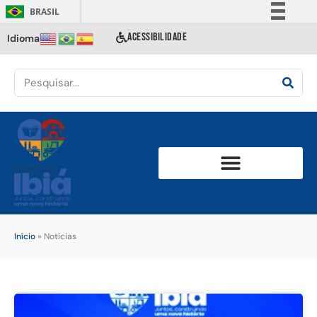
BRASIL
Simplifique!
ACESSIBILIDADE
Idioma
Comunica BR
Participe
Acesso à informação
Legislação
Canais
Início
»
Notícias