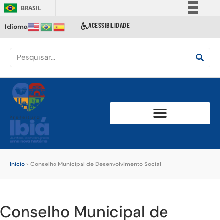
BRASIL
Simplifique!
ACESSIBILIDADE
Idioma
Comunica BR
Participe
Acesso à informação
Legislação
Canais
Início
»
Conselho Municipal de Desenvolvimento Social
Conselho Municipal de