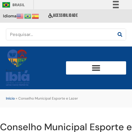
BRASIL
Simplifique!
ACESSIBILIDADE
Idioma
Comunica BR
Participe
Acesso à informação
Legislação
Canais
Início
»
Conselho Municipal Esporte e Lazer
Conselho Municipal Esporte e