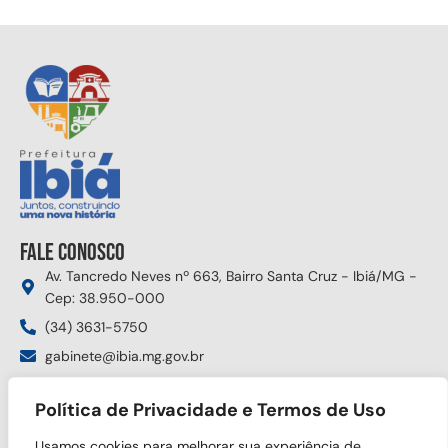
Fale conosco
Av. Tancredo Neves nº 663, Bairro Santa Cruz - Ibiá/MG -
Cep: 38.950-000
(34) 3631-5750
gabinete@ibia.mg.gov.br
Segunda à sexta das 8:00h às 17:30h
Política de Privacidade e Termos de Uso
Siga nas redes sociais
Usamos cookies para melhorar sua experiência de