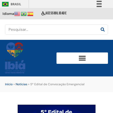
BRASIL
Simplifique!
ACESSIBILIDADE
Idioma
Comunica BR
Participe
Acesso à informação
Legislação
Canais
Início
»
Notícias
»
5º Edital de Convocação Emergencial