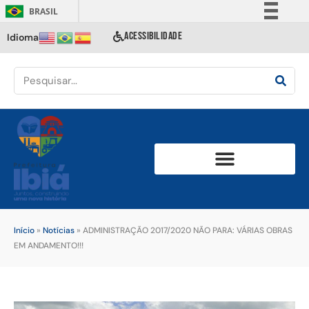
BRASIL
Simplifique!
ACESSIBILIDADE
Idioma
Comunica BR
Participe
Acesso à informação
Legislação
Canais
Início
»
Notícias
»
ADMINISTRAÇÃO 2017/2020 NÃO PARA: VÁRIAS OBRAS
EM ANDAMENTO!!!