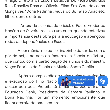
Vilaça; Diretora da Escola Estadual Dr. Pedro Dias dos
Reis, Roseliza Rosa de Oliveira Elias; Sra. Geralda Joana
Gonçalves “Dona Nadinha”, viúva do Sr. Tatão Anacleto,
filhos, dentre outras.
Antes da solenidade oficial, o Padre Frederico
Honório de Oliveira realizou um culto, quando enfatizou
a importância desta obra para a educação e abençoou
todas as dependências da Escola.
A cerimônia iniciou no finalzinho da tarde, com o
pôr do sol, e ao som da fanfarra da Escola de Tobati,
que contou com a participação de alunos e do maestro
Vagno Fabrício da Escola de Música Santa Cecília.
Após a composição do palco pelas autoridades
e execução do Hino Nacional, a placa inaugural foi
descerrada pela Prefeita Dra. Marlene, Secretária de
Educação Elenir, Presidente da Câmara Paulinho, e
Dona Nadinha. Foi um momento emocionante que
ficará eternizado para sempre.