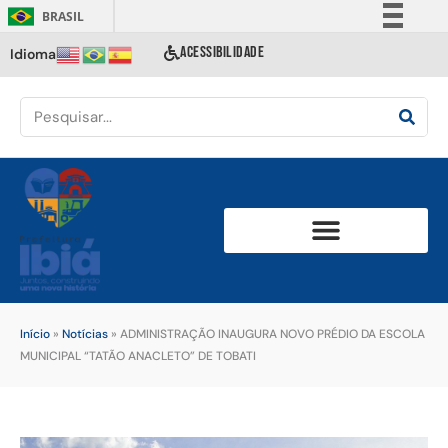
BRASIL
Simplifique!
ACESSIBILIDADE
Idioma
Comunica BR
Participe
Acesso à informação
Legislação
Canais
Início
»
Notícias
»
ADMINISTRAÇÃO INAUGURA NOVO PRÉDIO DA ESCOLA
MUNICIPAL “TATÃO ANACLETO” DE TOBATI