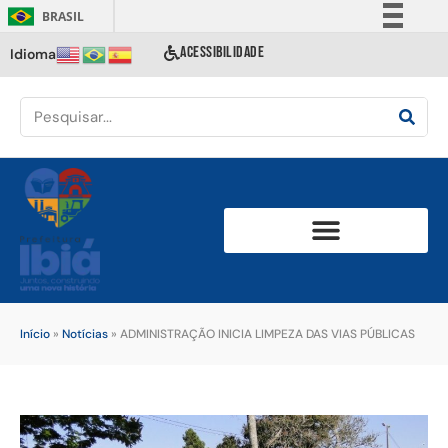
BRASIL
Simplifique!
ACESSIBILIDADE
Idioma
Comunica BR
Participe
Acesso à informação
Legislação
Canais
Início
»
Notícias
»
ADMINISTRAÇÃO INICIA LIMPEZA DAS VIAS PÚBLICAS