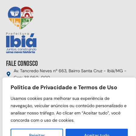
Fale conosco
Av. Tancredo Neves nº 663, Bairro Santa Cruz - Ibiá/MG -
Cep: 38.950-000
(34) 3631-5750
Política de Privacidade e Termos de Uso
gabinete@ibia.mg.gov.br
Usamos cookies para melhorar sua experiência de
Segunda à sexta das 8:00h às 17:30h
navegação, veicular anúncios ou conteúdo personalizado e
analisar nosso tráfego. Ao clicar em “Aceitar tudo”, você
Siga nas redes sociais
concorda com o uso de cookies.
Rejeitar
Aceitar tudo