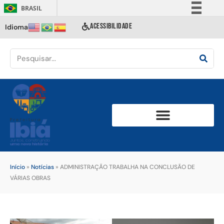
BRASIL
Simplifique!
ACESSIBILIDADE
Idioma
Comunica BR
Participe
Acesso à informação
Legislação
Canais
Início
»
Notícias
»
ADMINISTRAÇÃO TRABALHA NA CONCLUSÃO DE
VÁRIAS OBRAS