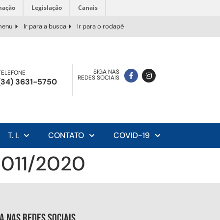
mação
Legislação
Canais
 menu
Ir para a busca
Ir para o rodapé
SIGA NAS
TELEFONE
REDES SOCIAIS
(34) 3631-5750
T. I.
CONTATO
COVID-19
 011/2020
ga nas redes sociais