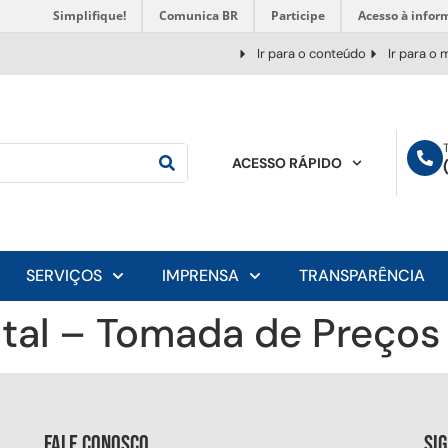
Simplifique!
Comunica BR
Participe
Acesso à infor
Ir para o conteúdo
Ir para o
ACESSO RÁPIDO
SERVIÇOS
IMPRENSA
TRANSPARÊNCIA
dital – Tomada de Preços
Fale conosco
Si