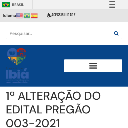
BRASIL
Simplifique!
ACESSIBILIDADE
Idioma
Comunica BR
Participe
Acesso à informação
Legislação
Canais
1ª ALTERAÇÃO DO
EDITAL PREGÃO
003-2021