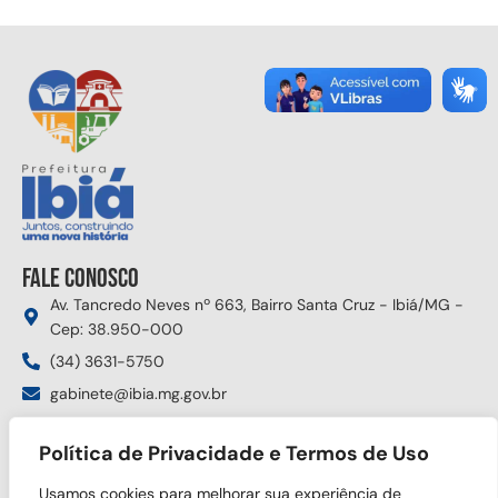
Fale conosco
Av. Tancredo Neves nº 663, Bairro Santa Cruz - Ibiá/MG -
Cep: 38.950-000
(34) 3631-5750
gabinete@ibia.mg.gov.br
Segunda à sexta das 8:00h às 17:30h
Política de Privacidade e Termos de Uso
Siga nas redes sociais
Usamos cookies para melhorar sua experiência de