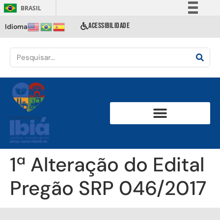
BRASIL
Simplifique!
ACESSIBILIDADE
Idioma
Comunica BR
Participe
Acesso à informação
Legislação
Canais
1ª Alteração do Edital
Pregão SRP 046/2017