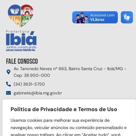
Fale conosco
Av. Tancredo Neves nº 663, Bairro Santa Cruz - Ibiá/MG -
Cep: 38.950-000
(34) 3631-5750
gabinete@ibia.mg.gov.br
Segunda à sexta das 8:00h às 17:30h
Política de Privacidade e Termos de Uso
Siga nas redes sociais
Usamos cookies para melhorar sua experiência de
navegação, veicular anúncios ou conteúdo personalizado e
analisar nosso tráfego. Ao clicar em “Aceitar tudo”, você