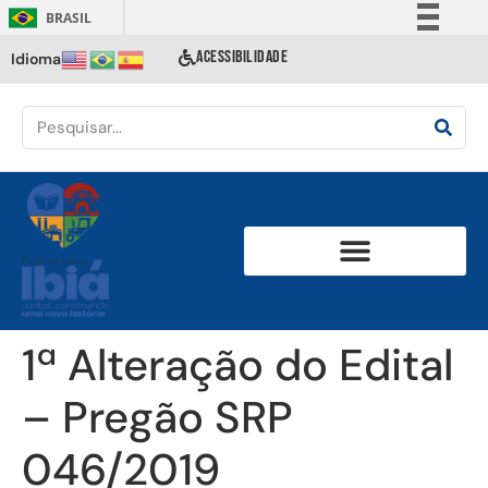
BRASIL
Simplifique!
ACESSIBILIDADE
Idioma
Comunica BR
Participe
Acesso à informação
Legislação
Canais
1ª Alteração do Edital
– Pregão SRP
046/2019