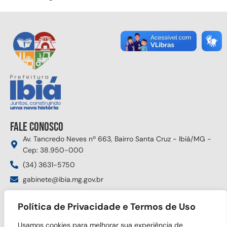
Fale conosco
Av. Tancredo Neves nº 663, Bairro Santa Cruz - Ibiá/MG -
Cep: 38.950-000
(34) 3631-5750
gabinete@ibia.mg.gov.br
Segunda à sexta das 8:00h às 17:30h
Política de Privacidade e Termos de Uso
Siga nas redes sociais
Usamos cookies para melhorar sua experiência de