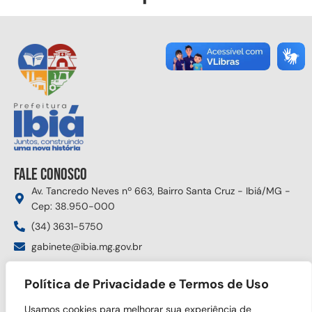
Fale conosco
Av. Tancredo Neves nº 663, Bairro Santa Cruz - Ibiá/MG -
Cep: 38.950-000
(34) 3631-5750
gabinete@ibia.mg.gov.br
Segunda à sexta das 8:00h às 17:30h
Política de Privacidade e Termos de Uso
Siga nas redes sociais
Usamos cookies para melhorar sua experiência de