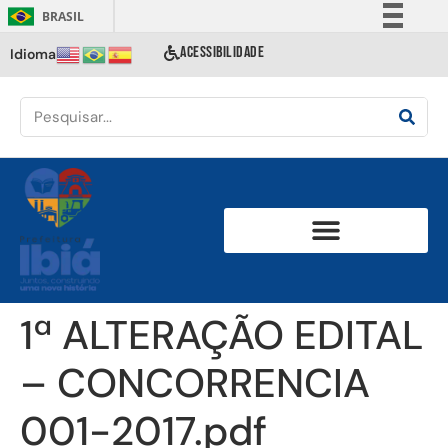
BRASIL
Simplifique!
ACESSIBILIDADE
Idioma
Comunica BR
Participe
Acesso à informação
Legislação
Canais
1ª ALTERAÇÃO EDITAL
– CONCORRENCIA
001-2017.pdf