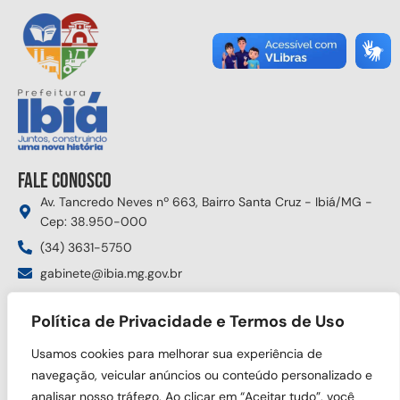
Fale conosco
Av. Tancredo Neves nº 663, Bairro Santa Cruz - Ibiá/MG -
Cep: 38.950-000
(34) 3631-5750
gabinete@ibia.mg.gov.br
Segunda à sexta das 8:00h às 17:30h
Política de Privacidade e Termos de Uso
Siga nas redes sociais
Usamos cookies para melhorar sua experiência de
navegação, veicular anúncios ou conteúdo personalizado e
analisar nosso tráfego. Ao clicar em “Aceitar tudo”, você