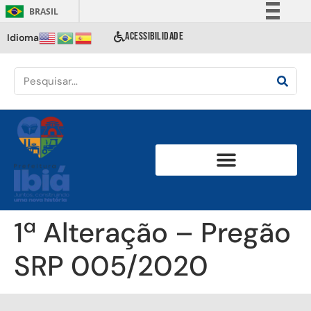
BRASIL
Simplifique!
ACESSIBILIDADE
Idioma
Comunica BR
Participe
Acesso à informação
Legislação
Canais
1ª Alteração – Pregão
SRP 005/2020