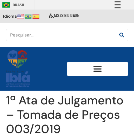
BRASIL
Simplifique!
ACESSIBILIDADE
Idioma
Comunica BR
Participe
Acesso à informação
Legislação
Canais
1ª Ata de Julgamento
– Tomada de Preços
003/2019