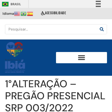
BRASIL
Simplifique!
ACESSIBILIDADE
Idioma
Comunica BR
Participe
Acesso à informação
Legislação
Canais
1°ALTERAÇÃO –
PREGÃO PRESENCIAL
SRP 003/2022