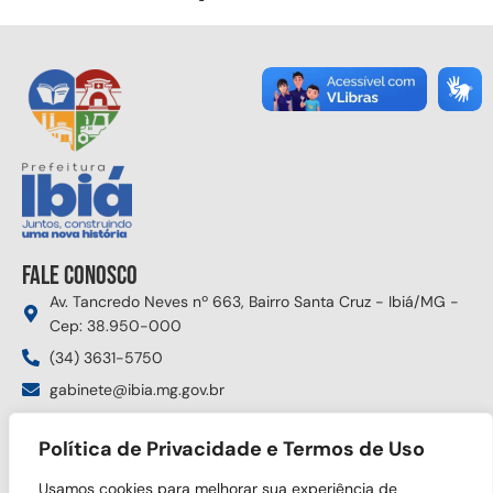
Fale conosco
Av. Tancredo Neves nº 663, Bairro Santa Cruz - Ibiá/MG -
Cep: 38.950-000
(34) 3631-5750
gabinete@ibia.mg.gov.br
Segunda à sexta das 8:00h às 17:30h
Política de Privacidade e Termos de Uso
Siga nas redes sociais
Usamos cookies para melhorar sua experiência de