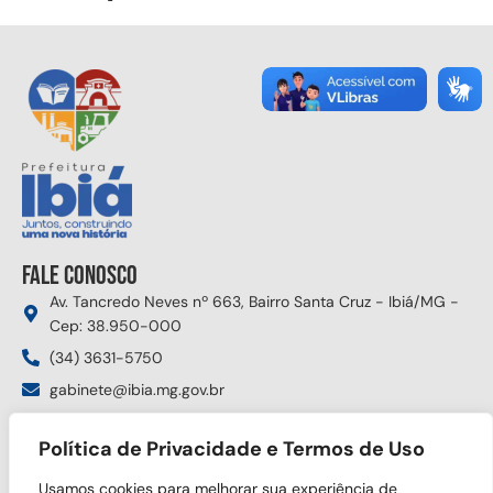
Fale conosco
Av. Tancredo Neves nº 663, Bairro Santa Cruz - Ibiá/MG -
Cep: 38.950-000
(34) 3631-5750
gabinete@ibia.mg.gov.br
Segunda à sexta das 8:00h às 17:30h
Política de Privacidade e Termos de Uso
Siga nas redes sociais
Usamos cookies para melhorar sua experiência de