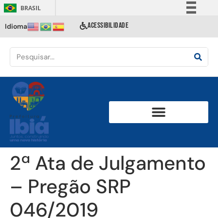
BRASIL
Simplifique!
ACESSIBILIDADE
Idioma
Comunica BR
Participe
Acesso à informação
Legislação
Canais
2ª Ata de Julgamento
– Pregão SRP
046/2019