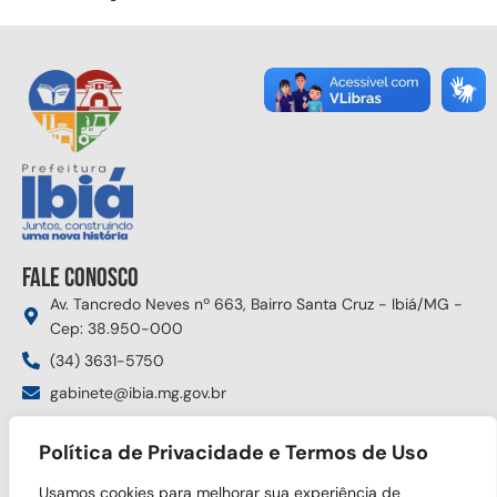
Fale conosco
Av. Tancredo Neves nº 663, Bairro Santa Cruz - Ibiá/MG -
Cep: 38.950-000
(34) 3631-5750
gabinete@ibia.mg.gov.br
Segunda à sexta das 8:00h às 17:30h
Política de Privacidade e Termos de Uso
Siga nas redes sociais
Usamos cookies para melhorar sua experiência de