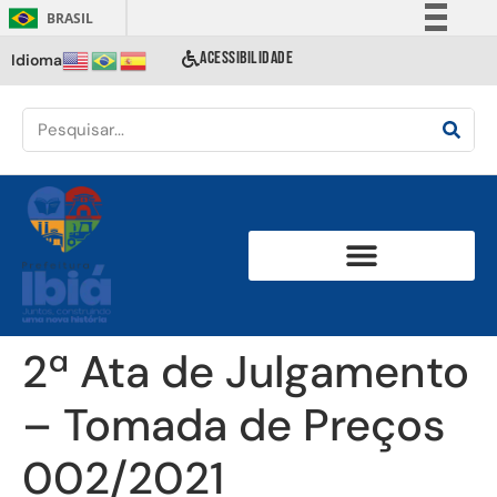
BRASIL
Simplifique!
ACESSIBILIDADE
Idioma
Comunica BR
Participe
Acesso à informação
Legislação
Canais
2ª Ata de Julgamento
– Tomada de Preços
002/2021