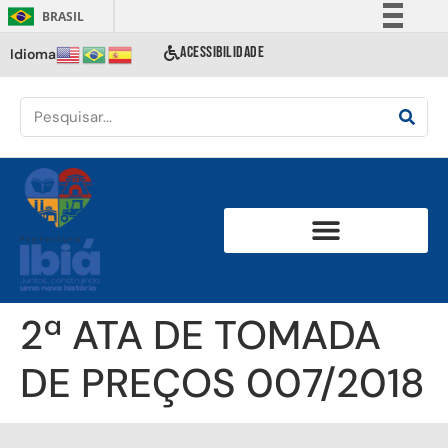
BRASIL
Simplifique!
ACESSIBILIDADE
Idioma
Comunica BR
Participe
Acesso à informação
Legislação
Canais
2ª ATA DE TOMADA
DE PREÇOS 007/2018