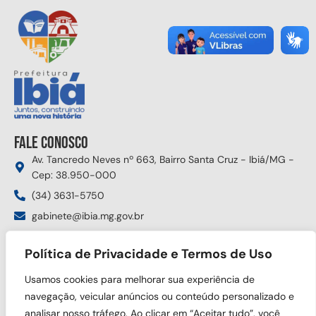
Fale conosco
Av. Tancredo Neves nº 663, Bairro Santa Cruz - Ibiá/MG -
Cep: 38.950-000
(34) 3631-5750
gabinete@ibia.mg.gov.br
Segunda à sexta das 8:00h às 17:30h
Política de Privacidade e Termos de Uso
Siga nas redes sociais
Usamos cookies para melhorar sua experiência de
navegação, veicular anúncios ou conteúdo personalizado e
analisar nosso tráfego. Ao clicar em “Aceitar tudo”, você