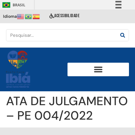
BRASIL
Simplifique!
ACESSIBILIDADE
Idioma
Comunica BR
Participe
Acesso à informação
Legislação
Canais
ATA DE JULGAMENTO
– PE 004/2022