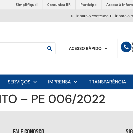
Simplifique!
Comunica BR
Participe
Acesso à infor
Ir para o conteúdo
Ir para o
ACESSO RÁPIDO
SERVIÇOS
IMPRENSA
TRANSPARÊNCIA
TO – PE 006/2022
Fale conosco
Si