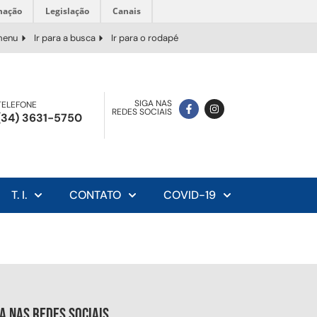
mação
Legislação
Canais
 menu
Ir para a busca
Ir para o rodapé
SIGA NAS
TELEFONE
REDES SOCIAIS
(34) 3631-5750
T. I.
CONTATO
COVID-19
ga nas redes sociais