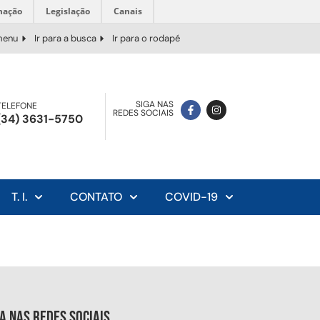
mação
Legislação
Canais
 menu
Ir para a busca
Ir para o rodapé
SIGA NAS
TELEFONE
REDES SOCIAIS
(34) 3631-5750
T. I.
CONTATO
COVID-19
ga nas redes sociais