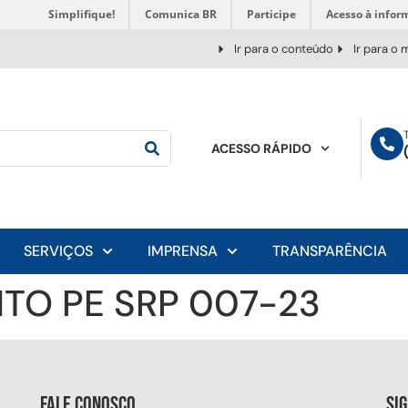
Simplifique!
Comunica BR
Participe
Acesso à infor
Ir para o conteúdo
Ir para o
ACESSO RÁPIDO
SERVIÇOS
IMPRENSA
TRANSPARÊNCIA
TO PE SRP 007-23
Fale conosco
Si