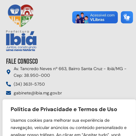
Fale conosco
Av. Tancredo Neves nº 663, Bairro Santa Cruz - Ibiá/MG -
Cep: 38.950-000
(34) 3631-5750
gabinete@ibia.mg.gov.br
Segunda à sexta das 8:00h às 17:30h
Política de Privacidade e Termos de Uso
Siga nas redes sociais
Usamos cookies para melhorar sua experiência de
navegação, veicular anúncios ou conteúdo personalizado e
analisar nosso tráfego. Ao clicar em “Aceitar tudo”, você