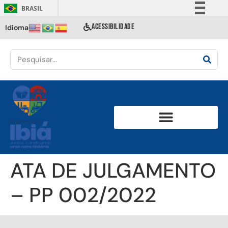
BRASIL
Simplifique!
ACESSIBILIDADE
Idioma
Comunica BR
Participe
Acesso à informação
Legislação
Canais
ATA DE JULGAMENTO
– PP 002/2022