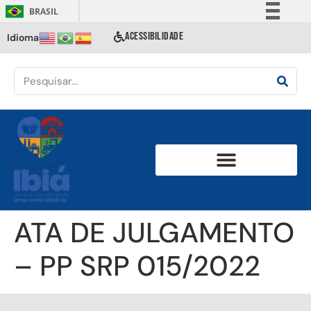
BRASIL
Simplifique!
ACESSIBILIDADE
Idioma
Comunica BR
Participe
Acesso à informação
Legislação
Canais
ATA DE JULGAMENTO
– PP SRP 015/2022