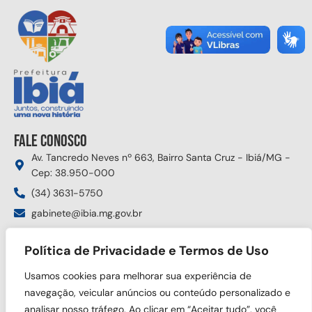
Fale conosco
Av. Tancredo Neves nº 663, Bairro Santa Cruz - Ibiá/MG -
Cep: 38.950-000
(34) 3631-5750
gabinete@ibia.mg.gov.br
Segunda à sexta das 8:00h às 17:30h
Política de Privacidade e Termos de Uso
Siga nas redes sociais
Usamos cookies para melhorar sua experiência de
navegação, veicular anúncios ou conteúdo personalizado e
analisar nosso tráfego. Ao clicar em “Aceitar tudo”, você