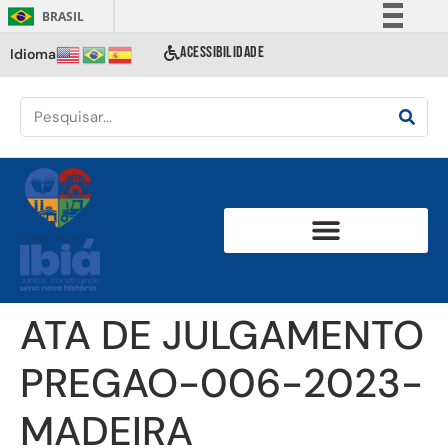
BRASIL
Simplifique!
ACESSIBILIDADE
Idioma
Comunica BR
Participe
Acesso à informação
Legislação
Canais
ATA DE JULGAMENTO
PREGAO-006-2023-
MADEIRA