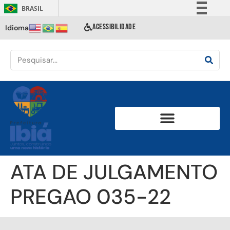
BRASIL
Simplifique!
ACESSIBILIDADE
Idioma
Comunica BR
Participe
Acesso à informação
Legislação
Canais
ATA DE JULGAMENTO
PREGAO 035-22