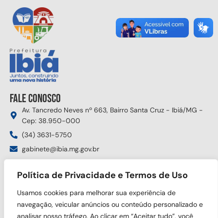
Fale conosco
Av. Tancredo Neves nº 663, Bairro Santa Cruz - Ibiá/MG -
Cep: 38.950-000
(34) 3631-5750
gabinete@ibia.mg.gov.br
Segunda à sexta das 8:00h às 17:30h
Política de Privacidade e Termos de Uso
Siga nas redes sociais
Usamos cookies para melhorar sua experiência de
navegação, veicular anúncios ou conteúdo personalizado e
analisar nosso tráfego. Ao clicar em “Aceitar tudo”, você