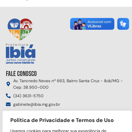
Fale conosco
Av. Tancredo Neves nº 663, Bairro Santa Cruz - Ibiá/MG -
Cep: 38.950-000
(34) 3631-5750
gabinete@ibia.mg.gov.br
Segunda à sexta das 8:00h às 17:30h
Política de Privacidade e Termos de Uso
Siga nas redes sociais
Usamos cookies para melhorar sua experiência de