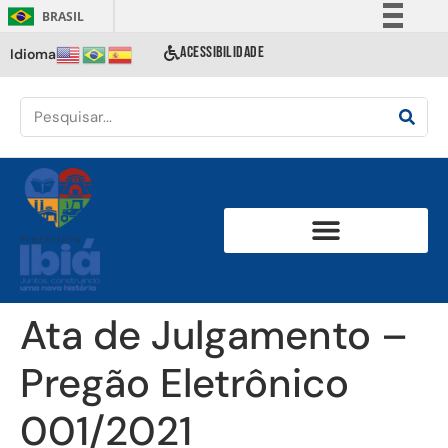
BRASIL
Simplifique!
ACESSIBILIDADE
Idioma
Comunica BR
Participe
Acesso à informação
Legislação
Canais
Ata de Julgamento –
Pregão Eletrônico
001/2021