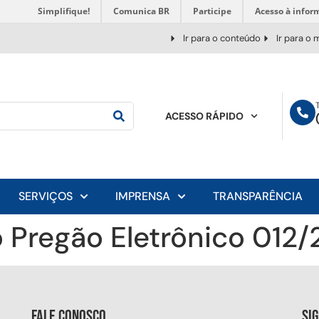
Simplifique!
Comunica BR
Participe
Acesso à infor
Ir para o conteúdo
Ir para o
ACESSO RÁPIDO
SERVIÇOS
IMPRENSA
TRANSPARÊNCIA
 Pregão Eletrônico 012
Fale conosco
Si