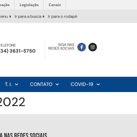
mação
Legislação
Canais
 menu
Ir para a busca
Ir para o rodapé
SIGA NAS
TELEFONE
REDES SOCIAIS
(34) 3631-5750
T. I.
CONTATO
COVID-19
/2022
ga nas redes sociais