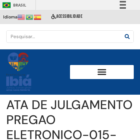
BRASIL
Simplifique!
ACESSIBILIDADE
Idioma
Comunica BR
Participe
Acesso à informação
Legislação
Canais
ATA DE JULGAMENTO
PREGAO
ELETRONICO-015-