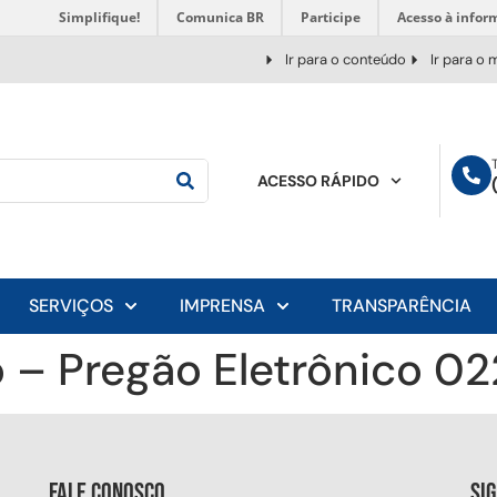
Simplifique!
Comunica BR
Participe
Acesso à infor
Ir para o conteúdo
Ir para o
ACESSO RÁPIDO
SERVIÇOS
IMPRENSA
TRANSPARÊNCIA
 – Pregão Eletrônico 0
Fale conosco
Si