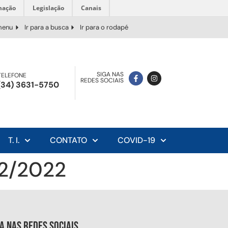
mação
Legislação
Canais
 menu
Ir para a busca
Ir para o rodapé
SIGA NAS
TELEFONE
REDES SOCIAIS
(34) 3631-5750
T. I.
CONTATO
COVID-19
22/2022
ga nas redes sociais