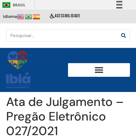
BRASIL
Simplifique!
ACESSIBILIDADE
Idioma
Comunica BR
Participe
Acesso à informação
Legislação
Canais
Ata de Julgamento –
Pregão Eletrônico
027/2021