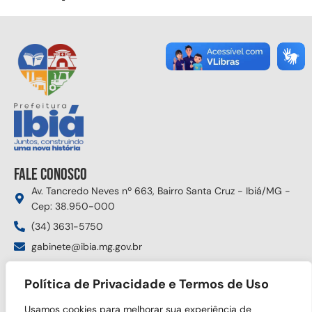
Fale conosco
Av. Tancredo Neves nº 663, Bairro Santa Cruz - Ibiá/MG -
Cep: 38.950-000
(34) 3631-5750
gabinete@ibia.mg.gov.br
Segunda à sexta das 8:00h às 17:30h
Política de Privacidade e Termos de Uso
Siga nas redes sociais
Usamos cookies para melhorar sua experiência de