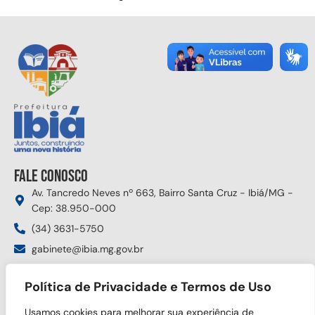
Fale conosco
Av. Tancredo Neves nº 663, Bairro Santa Cruz - Ibiá/MG -
Cep: 38.950-000
(34) 3631-5750
gabinete@ibia.mg.gov.br
Segunda à sexta das 8:00h às 17:30h
Política de Privacidade e Termos de Uso
Siga nas redes sociais
Usamos cookies para melhorar sua experiência de