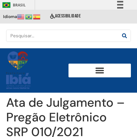
BRASIL
Simplifique!
ACESSIBILIDADE
Idioma
Comunica BR
Participe
Acesso à informação
Legislação
Canais
Ata de Julgamento –
Pregão Eletrônico
SRP 010/2021