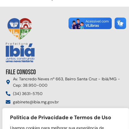
Fale conosco
Av. Tancredo Neves nº 663, Bairro Santa Cruz - Ibiá/MG -
Cep: 38.950-000
(34) 3631-5750
gabinete@ibia.mg.gov.br
Segunda à sexta das 8:00h às 17:30h
Política de Privacidade e Termos de Uso
Siga nas redes sociais
Usamos cookies para melhorar sua experiência de