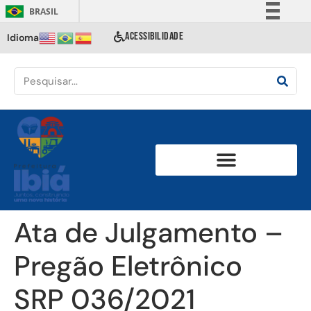
BRASIL
Simplifique!
ACESSIBILIDADE
Idioma
Comunica BR
Participe
Acesso à informação
Legislação
Canais
Ata de Julgamento –
Pregão Eletrônico
SRP 036/2021