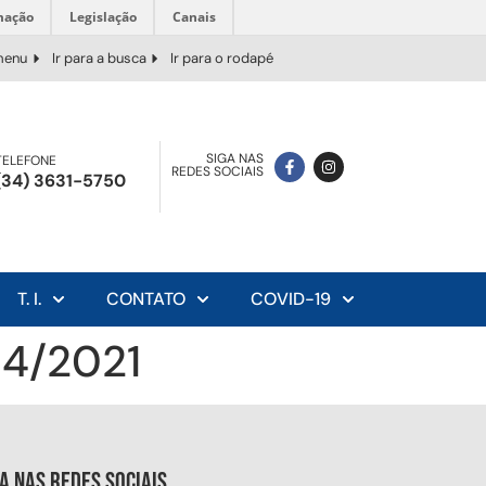
mação
Legislação
Canais
 menu
Ir para a busca
Ir para o rodapé
SIGA NAS
TELEFONE
REDES SOCIAIS
(34) 3631-5750
T. I.
CONTATO
COVID-19
04/2021
ga nas redes sociais