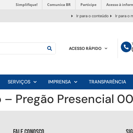
Simplifique!
Comunica BR
Participe
Acesso à infor
Ir para o conteúdo
Ir para o
ACESSO RÁPIDO
SERVIÇOS
IMPRENSA
TRANSPARÊNCIA
 – Pregão Presencial 0
Fale conosco
Si