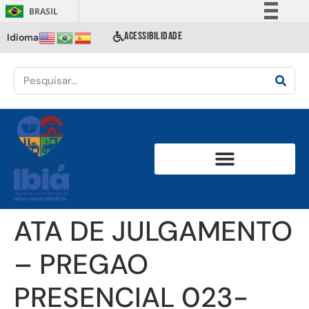
BRASIL
Simplifique!
ACESSIBILIDADE
Idioma
Comunica BR
Participe
Acesso à informação
Legislação
Canais
ATA DE JULGAMENTO
– PREGAO
PRESENCIAL 023-