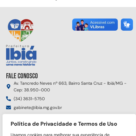
Fale conosco
Av. Tancredo Neves nº 663, Bairro Santa Cruz - Ibiá/MG -
Cep: 38.950-000
(34) 3631-5750
gabinete@ibia.mg.gov.br
Segunda à sexta das 8:00h às 17:30h
Política de Privacidade e Termos de Uso
Siga nas redes sociais
Usamos cookies para melhorar sua experiência de