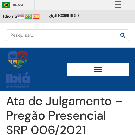
BRASIL
Simplifique!
ACESSIBILIDADE
Idioma
Comunica BR
Participe
Acesso à informação
Legislação
Canais
Ata de Julgamento –
Pregão Presencial
SRP 006/2021