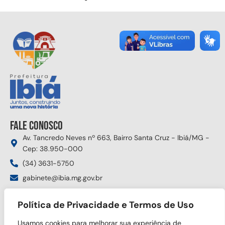
Fale conosco
Av. Tancredo Neves nº 663, Bairro Santa Cruz - Ibiá/MG -
Cep: 38.950-000
(34) 3631-5750
gabinete@ibia.mg.gov.br
Segunda à sexta das 8:00h às 17:30h
Política de Privacidade e Termos de Uso
Siga nas redes sociais
Usamos cookies para melhorar sua experiência de