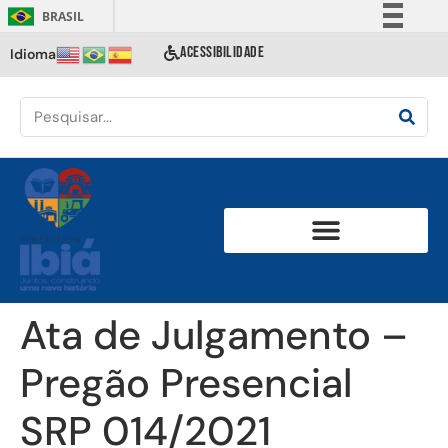
BRASIL
Simplifique!
ACESSIBILIDADE
Idioma
Comunica BR
Participe
Acesso à informação
Legislação
Canais
Ata de Julgamento –
Pregão Presencial
SRP 014/2021