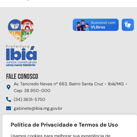
Fale conosco
Av. Tancredo Neves nº 663, Bairro Santa Cruz - Ibiá/MG -
Cep: 38.950-000
(34) 3631-5750
gabinete@ibia.mg.gov.br
Segunda à sexta das 8:00h às 17:30h
Política de Privacidade e Termos de Uso
Siga nas redes sociais
Usamos cookies para melhorar sua experiência de