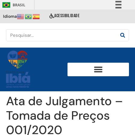
BRASIL
Simplifique!
ACESSIBILIDADE
Idioma
Comunica BR
Participe
Acesso à informação
Legislação
Canais
Ata de Julgamento –
Tomada de Preços
001/2020