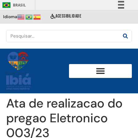
BRASIL
Simplifique!
ACESSIBILIDADE
Idioma
Comunica BR
Participe
Acesso à informação
Legislação
Canais
Ata de realizacao do
pregao Eletronico
003/23