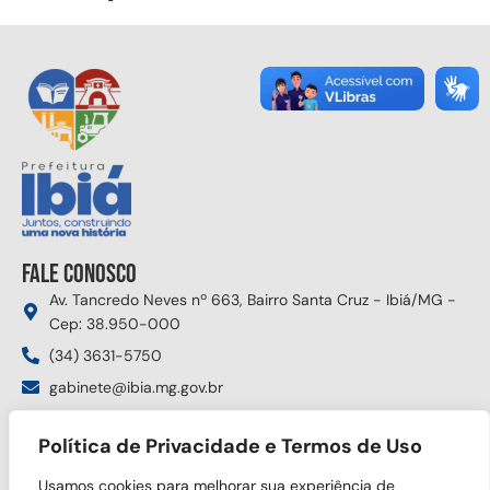
Fale conosco
Av. Tancredo Neves nº 663, Bairro Santa Cruz - Ibiá/MG -
Cep: 38.950-000
(34) 3631-5750
gabinete@ibia.mg.gov.br
Segunda à sexta das 8:00h às 17:30h
Política de Privacidade e Termos de Uso
Siga nas redes sociais
Usamos cookies para melhorar sua experiência de