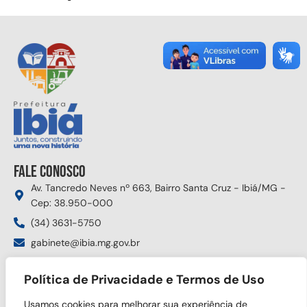
Fale conosco
Av. Tancredo Neves nº 663, Bairro Santa Cruz - Ibiá/MG -
Cep: 38.950-000
(34) 3631-5750
gabinete@ibia.mg.gov.br
Segunda à sexta das 8:00h às 17:30h
Política de Privacidade e Termos de Uso
Siga nas redes sociais
Usamos cookies para melhorar sua experiência de