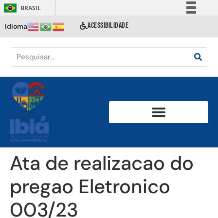
BRASIL
Simplifique!
ACESSIBILIDADE
Idioma
Comunica BR
Participe
Acesso à informação
Legislação
Canais
Ata de realizacao do
pregao Eletronico
003/23