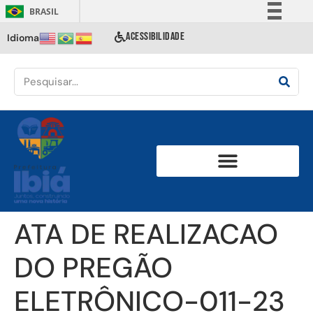
BRASIL
Simplifique!
ACESSIBILIDADE
Idioma
Comunica BR
Participe
Acesso à informação
Legislação
Canais
ATA DE REALIZACAO
DO PREGÃO
ELETRÔNICO-011-23