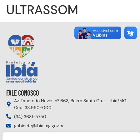
ULTRASSOM
Fale conosco
Av. Tancredo Neves nº 663, Bairro Santa Cruz - Ibiá/MG -
Cep: 38.950-000
(34) 3631-5750
gabinete@ibia.mg.gov.br
Segunda à sexta das 8:00h às 17:30h