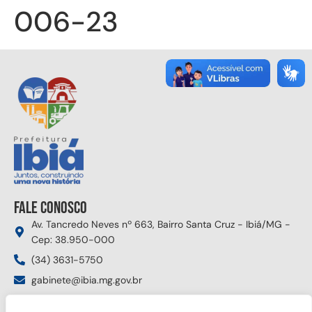
006-23
Fale conosco
Av. Tancredo Neves nº 663, Bairro Santa Cruz - Ibiá/MG -
Cep: 38.950-000
(34) 3631-5750
gabinete@ibia.mg.gov.br
Segunda à sexta das 8:00h às 17:30h