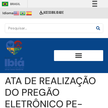
BRASIL
Simplifique!
ACESSIBILIDADE
Idioma
Comunica BR
Participe
Acesso à informação
Legislação
Canais
ATA DE REALIZAÇÃO
DO PREGÃO
ELETRÔNICO PE-