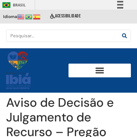
BRASIL
Simplifique!
ACESSIBILIDADE
Idioma
Comunica BR
Participe
Acesso à informação
Legislação
Canais
Aviso de Decisão e
Julgamento de
Recurso – Pregão