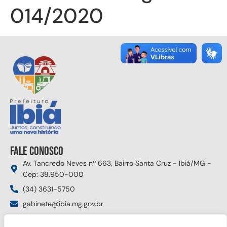
014/2020
Fale conosco
Av. Tancredo Neves nº 663, Bairro Santa Cruz - Ibiá/MG -
Cep: 38.950-000
(34) 3631-5750
gabinete@ibia.mg.gov.br
Segunda à sexta das 8:00h às 17:30h