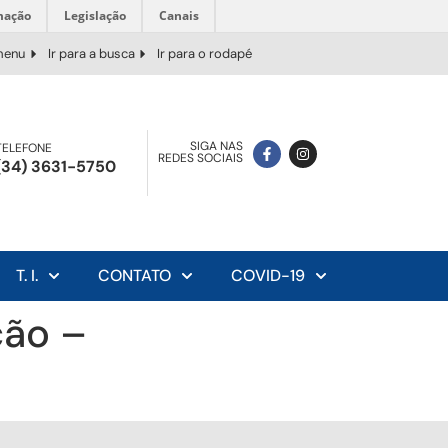
mação
Legislação
Canais
 menu
Ir para a busca
Ir para o rodapé
SIGA NAS
TELEFONE
REDES SOCIAIS
(34) 3631-5750
T. I.
CONTATO
COVID-19
ção –