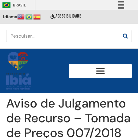
BRASIL
Simplifique!
ACESSIBILIDADE
Idioma
Comunica BR
Participe
Acesso à informação
Legislação
Canais
Aviso de Julgamento
de Recurso – Tomada
de Preços 007/2018