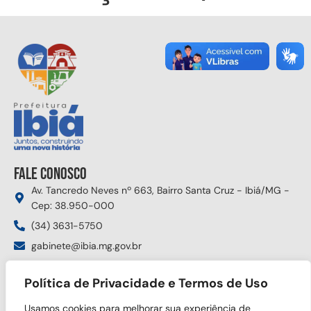
Fale conosco
Av. Tancredo Neves nº 663, Bairro Santa Cruz - Ibiá/MG -
Cep: 38.950-000
(34) 3631-5750
gabinete@ibia.mg.gov.br
Segunda à sexta das 8:00h às 17:30h
Política de Privacidade e Termos de Uso
Siga nas redes sociais
Usamos cookies para melhorar sua experiência de