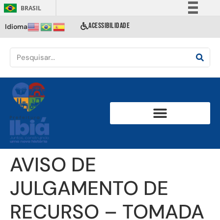
BRASIL
Simplifique!
ACESSIBILIDADE
Idioma
Comunica BR
Participe
Acesso à informação
Legislação
Canais
AVISO DE
JULGAMENTO DE
RECURSO – TOMADA