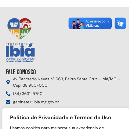
Fale conosco
Av. Tancredo Neves nº 663, Bairro Santa Cruz - Ibiá/MG -
Cep: 38.950-000
(34) 3631-5750
gabinete@ibia.mg.gov.br
Segunda à sexta das 8:00h às 17:30h
Política de Privacidade e Termos de Uso
Siga nas redes sociais
Usamos cookies para melhorar sua experiência de