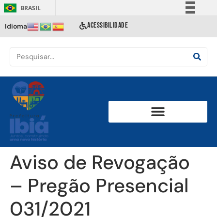
BRASIL
Simplifique!
ACESSIBILIDADE
Idioma
Comunica BR
Participe
Acesso à informação
Legislação
Canais
Aviso de Revogação
– Pregão Presencial
031/2021