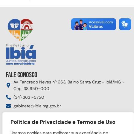
Fale conosco
Av. Tancredo Neves nº 663, Bairro Santa Cruz - Ibiá/MG -
Cep: 38.950-000
(34) 3631-5750
gabinete@ibia.mg.gov.br
Segunda à sexta das 8:00h às 17:30h
Política de Privacidade e Termos de Uso
Siga nas redes sociais
Usamos cookies para melhorar sua experiência de