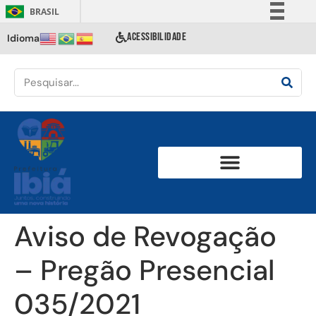
BRASIL
Simplifique!
ACESSIBILIDADE
Idioma
Comunica BR
Participe
Acesso à informação
Legislação
Canais
Aviso de Revogação
– Pregão Presencial
035/2021